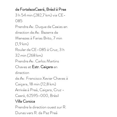
de FortalezaCeará, Brésil à Prea
3 h 54 min (282,7 km) via CE-
085
Prendre Av. Duque de Caxias en
direction de Av. Bezerra de
Menezes à Farias Brito, 7 min
(1,9 km)
Rouler de CE-085 à Cruz, 3 h
32 min (268 km)
Prendre Av. Carlos Martins
Chaves et
Estr. Caiçara
en
direction
de Av. Francisco Xavier Chaves à
Caiçara, 18 min (12,8 km)
Arrivée à Preá, Caiçara, Cruz -
Ceará,
62595-000
, Brésil
Villa Corsica
Prendre la direction ouest sur R.
Dunas vers R. da Paz Preá